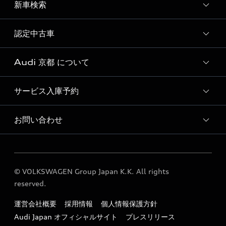
新車検索
試乗予約
試乗車・展示車一覧
認定中古車
新車検索
Audi 京都 について
Audi認定中古車検索
サービス入庫予約
Audi 京都 店舗情報
Audi Approved Automobile 京都 店舗情報
お問い合わせ
Audi 京都 サービス入庫予約
Audi 京都 運営会社概要
各種お問い合わせ
Audi 京都 公式LINEアカウント
© VOLKSWAGEN Group Japan K.K. All rights
定期点検 / 車検 料金表
reserved.
勧誘方針
運営会社概要
採用情報
個人情報保護方針
Audi Japan オフィシャルサイト
プレスリリース