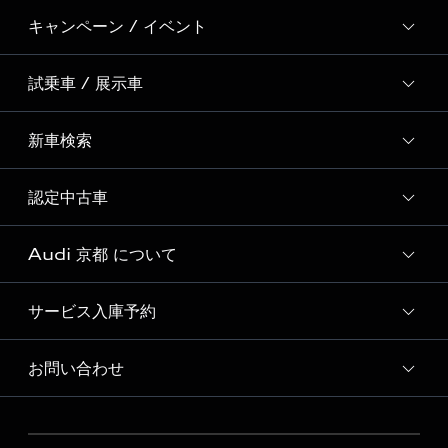
キャンペーン / イベント
試乗車 / 展示車
全国統一イベント
ディーラー独自イベント
新車検索
試乗予約
試乗車・展示車一覧
認定中古車
新車検索
Audi 京都 について
Audi認定中古車検索
サービス入庫予約
Audi 京都 店舗情報
Audi Approved Automobile 京都 店舗情報
お問い合わせ
Audi 京都 サービス入庫予約
Audi 京都 運営会社概要
各種お問い合わせ
Audi 京都 公式LINEアカウント